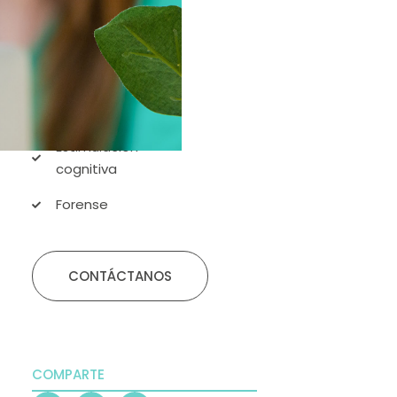
DES
Atención
Temprana
Aprendizaje y
Desarrollo
Estimulación
cognitiva
Forense
CONTÁCTANOS
COMPARTE