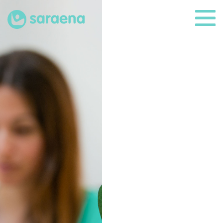
Psicología
Servicios
Adultos
Perinatal
Infanto-juvenil